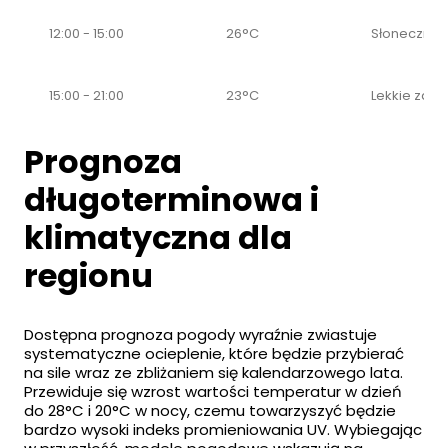
12:00 - 15:00
26°C
Słonecznie
15:00 - 21:00
23°C
Lekkie zac
Prognoza
długoterminowa i
klimatyczna dla
regionu
Dostępna prognoza pogody wyraźnie zwiastuje
systematyczne ocieplenie, które będzie przybierać
na sile wraz ze zbliżaniem się kalendarzowego lata.
Przewiduje się wzrost wartości temperatur w dzień
do 28°C i 20°C w nocy, czemu towarzyszyć będzie
bardzo wysoki indeks promieniowania UV. Wybiegając