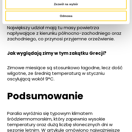
Zezwól na wybór
Jaki jest dominujący kierunek wiatru w tym
regionie?
Odmowa
Największy udział mają tu masy powietrza
napływające z kierunku północno-zachodniego oraz
zachodniego, co przynosi przyjemne orzeźwienie.
Jak wyglądają zimy w tym zakątku Grecji?
Zimowe miesiące są stosunkowo łagodne, lecz dość
wilgotne, ze średnią temperaturą w styczniu
oscylującą wokół 9°C.
Podsumowanie
Paralia wyróżnia się typowym klimatem
śródziemnomorskim, który zapewnia wysokie
temperatury oraz dużą liczbę słonecznych dni w
sezonie letnim. W artykule omówiono najważniejsze