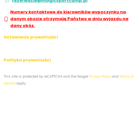
rezerwacje@magicsportcamp.pl
Numery kontaktowe do kierowników wypoczynku na
danym obozie otrzymają Państwo w dniu wyjazdu na
dany obóz.
Ustawienia prywatności
Polityka prywatności
This site is protected by reCAPTCHA and the Google
Privacy Policy
and
Terms of
Service
apply.