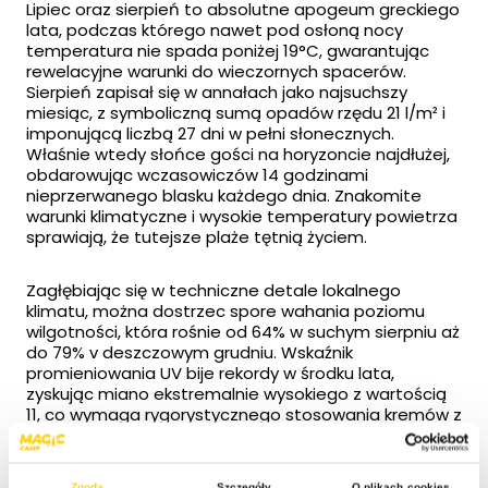
Lipiec oraz sierpień to absolutne apogeum greckiego
lata, podczas którego nawet pod osłoną nocy
temperatura nie spada poniżej 19°C, gwarantując
rewelacyjne warunki do wieczornych spacerów.
Sierpień zapisał się w annałach jako najsuchszy
miesiąc, z symboliczną sumą opadów rzędu 21 l/m² i
imponującą liczbą 27 dni w pełni słonecznych.
Właśnie wtedy słońce gości na horyzoncie najdłużej,
obdarowując wczasowiczów 14 godzinami
nieprzerwanego blasku każdego dnia. Znakomite
warunki klimatyczne i wysokie temperatury powietrza
sprawiają, że tutejsze plaże tętnią życiem.
Zagłębiając się w techniczne detale lokalnego
klimatu, można dostrzec spore wahania poziomu
wilgotności, która rośnie od 64% w suchym sierpniu aż
do 79% v deszczowym grudniu. Wskaźnik
promieniowania UV bije rekordy w środku lata,
zyskując miano ekstremalnie wysokiego z wartością
11, co wymaga rygorystycznego stosowania kremów z
filtrem ochronnym. Jeśli chodzi o cyrkulację
powietrza, dominują tu wiatry z kierunku zachodniego
oraz północno-zachodniego, które osiągają
Zgoda
Szczegóły
O plikach cookies