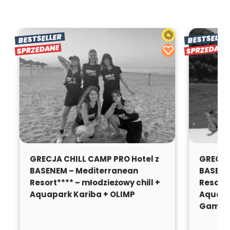
BESTSELLER
BESTSELLE
SPRZEDANE
SPRZEDANE
SPRZEDANE
SPRZ
GRECJA CHILL CAMP PRO Hotel z
GRECJA
BASENEM – Mediterranean
BASENE
Resort**** – młodzieżowy chill +
Resort*
Aquapark Kariba + OLIMP
Aquapa
Gamep