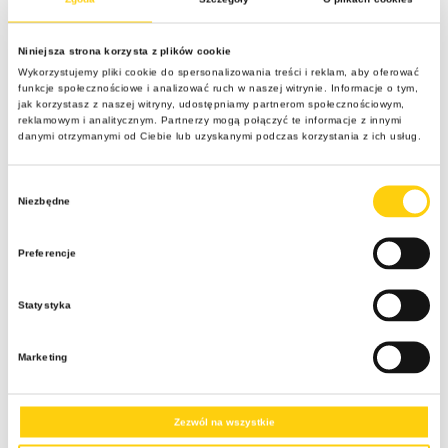
umiarkowaną prędkość i działają niczym naturalna
klimatyzacja podczas największych letnich skwarów.
Niniejsza strona korzysta z plików cookie
FAQ – Najczęściej
Wykorzystujemy pliki cookie do spersonalizowania treści i reklam, aby oferować
funkcje społecznościowe i analizować ruch w naszej witrynie. Informacje o tym,
jak korzystasz z naszej witryny, udostępniamy partnerom społecznościowym,
zadawane pytania
reklamowym i analitycznym. Partnerzy mogą połączyć te informacje z innymi
danymi otrzymanymi od Ciebie lub uzyskanymi podczas korzystania z ich usług.
Kiedy w Paralia jest najcieplejsza woda w morzu?
Wybór
Niezbędne
zgody
Najwyższe temperatury akwenu notuje się w sierpniu,
kiedy to woda osiąga średnio 25°C, tworząc
Preferencje
wymarzone warunki do kąpieli.
Statystyka
Czy w miejscowości Paralia często pada deszcz
latem?
Marketing
Zdecydowanie nie, okres letni charakteryzuje się dużą
suchością, a sierpień wypada w statystykach jako
najsuchszy miesiąc w roku.
Zezwól na wszystkie