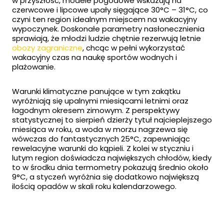
w przyszłość, modele pogodowe wskazują na
czerwcowe i lipcowe upały sięgające 30°C – 31°C, co
czyni ten region idealnym miejscem na wakacyjny
wypoczynek. Doskonałe parametry nasłonecznienia
sprawiają, że młodzi ludzie chętnie rezerwują letnie
obozy zagraniczne
, chcąc w pełni wykorzystać
wakacyjny czas na naukę sportów wodnych i
plażowanie.
Warunki klimatyczne panujące w tym zakątku
wyróżniają się upalnymi miesiącami letnimi oraz
łagodnym okresem zimowym. Z perspektywy
statystycznej to sierpień dzierży tytuł najcieplejszego
miesiąca w roku, a woda w morzu nagrzewa się
wówczas do fantastycznych 25°C, zapewniając
rewelacyjne warunki do kąpieli. Z kolei w styczniu i
lutym region doświadcza największych chłodów, kiedy
to w środku dnia termometry pokazują średnio około
9°C, a styczeń wyróżnia się dodatkowo największą
ilością opadów w skali roku kalendarzowego.