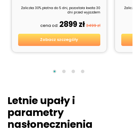
Zaliczka 30% płatna do 5 dni, pozostała kwota 30
Zaliczka 
dni przed wyjazdem
2899 zł
cena od:
3499 zł
Zobacz szczegóły
Letnie upały i
parametry
nasłonecznienia