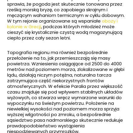
sprawia, że pogoda jest skutecznie tonowana przez
rześką morską bryzę, co zapobiega skrajnym i
męczącym wahaniom termicznym w cyklu dobowym.
W tym rejonie organizowane są wspaniałe
obozy i
kolonie w Grecji
, podczas których młodzież może
cieszyć się krystalicznie czystą wodą magazynującą
ciepło przez cały sezon letni.
Topografia regionu ma również bezpośrednie
przełożenie na to, jak przemieszczają się masy
powietrza. Wzniesienia osiągające od 2500 do 4000
metrów nad poziomem morza, zlokalizowane w głębi
lądu, działają niczym potężna, naturalna tarcza
zatrzymująca część niekorzystnych frontów
atmosferycznych. W efekcie Paralia przez większość
czasu znajduje się pod wpływem stabilnych układów
wyżowych, co stwarza wręcz wymarzone warunki do
wypoczynku na świeżym powietrzu. Położenie na
niewielkiej wysokości nad poziomem morza sprzyja
wyższej wilgotności po zmroku, a bezpośrednie
sąsiedztwo pasa nadmorskiego skutecznie redukuje
prawdopodobieństwo wystąpienia
niespodziewanych przymrozków.