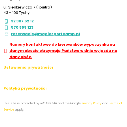
ul. Sienkiewicza 7 (I piętro)
43 – 100 Tychy
32 307 62 12
570 869 123
rezerwacje@magicsportcamp.pl
Numery kontaktowe do kierowników wypoczynku na
danym obozie otrzymają Państwo w dniu wyjazdu na
dany obóz.
Ustawienia prywatności
Polityka prywatności
This site is protected by reCAPTCHA and the Google
Privacy Policy
and
Terms of
Service
apply.