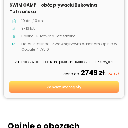
SWIM CAMP – obóz pływacki Bukowina
Tatrzańska
10 dni / 9 dni
8-13 lat
Polska | Bukowina Tatrzańska
Hotel „Stasinda” z wewnętrznym basenem Opinia w
Google 4.7/5.0
Zaliczka 30% płatna do 5 dni, pozostała kwota 30 dni przed wyjazdem
2749 zł
cena od:
3249 zł
Zobacz szczegóły
Opinie o obozach