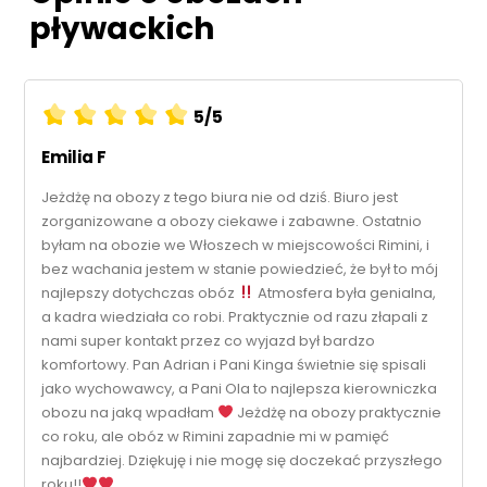
pływackich
5/5
Emilia F
Jeżdżę na obozy z tego biura nie od dziś. Biuro jest
zorganizowane a obozy ciekawe i zabawne. Ostatnio
byłam na obozie we Włoszech w miejscowości Rimini, i
bez wachania jestem w stanie powiedzieć, że był to mój
najlepszy dotychczas obóz
Atmosfera była genialna,
a kadra wiedziała co robi. Praktycznie od razu złapali z
nami super kontakt przez co wyjazd był bardzo
komfortowy. Pan Adrian i Pani Kinga świetnie się spisali
jako wychowawcy, a Pani Ola to najlepsza kierowniczka
obozu na jaką wpadłam
Jeżdżę na obozy praktycznie
co roku, ale obóz w Rimini zapadnie mi w pamięć
najbardziej. Dziękuję i nie mogę się doczekać przyszłego
roku!!