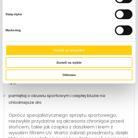
krok, który zapewnia komfort podczas codziennych,
wymagających treningów. Dobrze spakowana torba
Statystyka
eliminuje stres i pozwala skupić się wyłącznie na
doskonaleniu sportowych umiejętności.
Podstawowa lista rzeczy do spakowania na obóz
Marketing
sportowy:
spakuj strój kąpielowy, czepek oraz dopasowane okularki,
Zezwól na wszystkie
przygotuj własne płetwy ułatwiające trening techniczny,
Zezwól na wybór
zabierz dwa komplety wygodnych strojów sportowych na
Odmowa
ląd,
pamiętaj o obuwiu sportowym i ciepłej bluzie na
chłodniejsze dni.
Oprócz specjalistycznego sprzętu sportowego,
niezwykle przydatne są akcesoria chroniące przed
słońcem, takie jak czapka z daszkiem i krem z
wysokim filtrem UV. Warto zabrać przedmioty, dzięki