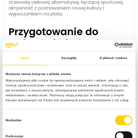
stanowią ciekawą alternatywę, łączącą sportową
aktywność z poznawaniem nowej kultury i
wypoczynkiem na plaży.
Przygotowanie do
wyjazdu i niezbędny
ekwipunek
Zgoda
Szczegóły
O plikach cookies
Odpowiednie przygotowanie do wyjazdu obejmuje
Niniejsza strona korzysta z plików cookie
zarówno sferę fizyczną, jak i organizacyjną.
Wykorzystujemy pliki cookie do spersonalizowania treści i reklam, aby oferować
Znalezienie idealnego obozu wymaga dopasowania
funkcje społecznościowe i analizować ruch w naszej witrynie. Informacje o tym,
programu do dokładnego wieku i aktualnego
jak korzystasz z naszej witryny, udostępniamy partnerom społecznościowym,
poziomu zaawansowania uczestnika. Ośrodki
reklamowym i analitycznym. Partnerzy mogą połączyć te informacje z innymi
danymi otrzymanymi od Ciebie lub uzyskanymi podczas korzystania z ich usług.
sportowe oferują światowej klasy obiekty,
komfortowe pokoje i wyżywienie zbilansowane pod
kątem specyficznych potrzeb młodych sportowców.
Wybór
Przed rozpoczęciem turnusu rodzice i dzieci
Niezbędne
zgody
zapoznają się z regulaminem oraz zasadami
panującymi na obozie, co ułatwia późniejszą
aklimatyzację. Kompletowanie ekwipunku to ważny
Preferencje