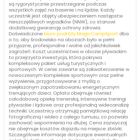
są rygorystycznie przestrzegane podczas
wszystkich zajęć na basenie i na lądzie. Każdy
uczestnik jest objęty ubezpieczeniem następstw
nieszczęśliwych wypadków (NNW), co stanowi
dodatkową gwarancję ochrony zdrowia.
Doświadczone
biuro podróży MagicCampSport
dba
o to, aby środowisko na obozach było w pełni
przyjazne, profesjonalne i wolne od jakichkolwiek
zagrożeń. Koszt uczestnictwa w obozie pływackim
to przejrzysta inwestycja, która pokrywa
kompleksowy pakiet usług turystycznych i
sportowych. W cenie zawarte są zakwaterowanie w
nowoczesnym kompleksie sportowym oraz pełne
wyżywienie, przygotowywane z myślą o
zwiększonym zapotrzebowaniu energetycznym
trenujących dzieci. Opłata obejmuje również
całodobową opiekę trenerską, intensywne treningi
pływackie i lądowe oraz profesjonalną wideoanalizę
techniki. Uczestnicy otrzymują pamiątkową relację
fotograficzną i wideo z całego turnusu, co pozwala
zachować wspomnienia na dłużej. Cena zazwyczaj
nie obejmuje kosztów dojazdu na miejsce zbiórki.
Szczegółowe informacje dotyczące ewentualnych