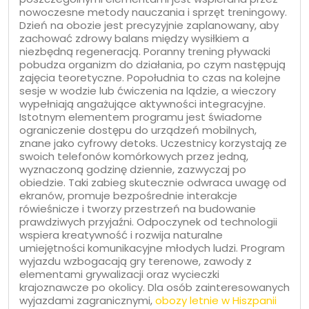
nowoczesne metody nauczania i sprzęt treningowy.
Dzień na obozie jest precyzyjnie zaplanowany, aby
zachować zdrowy balans między wysiłkiem a
niezbędną regeneracją. Poranny trening pływacki
pobudza organizm do działania, po czym następują
zajęcia teoretyczne. Popołudnia to czas na kolejne
sesje w wodzie lub ćwiczenia na lądzie, a wieczory
wypełniają angażujące aktywności integracyjne.
Istotnym elementem programu jest świadome
ograniczenie dostępu do urządzeń mobilnych,
znane jako cyfrowy detoks. Uczestnicy korzystają ze
swoich telefonów komórkowych przez jedną,
wyznaczoną godzinę dziennie, zazwyczaj po
obiedzie. Taki zabieg skutecznie odwraca uwagę od
ekranów, promuje bezpośrednie interakcje
rówieśnicze i tworzy przestrzeń na budowanie
prawdziwych przyjaźni. Odpoczynek od technologii
wspiera kreatywność i rozwija naturalne
umiejętności komunikacyjne młodych ludzi. Program
wyjazdu wzbogacają gry terenowe, zawody z
elementami grywalizacji oraz wycieczki
krajoznawcze po okolicy. Dla osób zainteresowanych
wyjazdami zagranicznymi,
obozy letnie w Hiszpanii