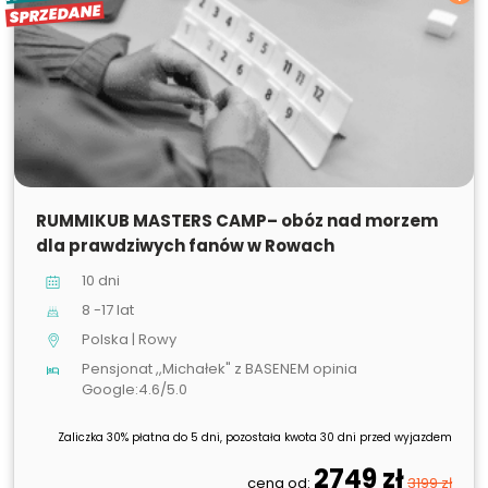
SPRZEDANE
SPRZEDANE
RUMMIKUB MASTERS CAMP– obóz nad morzem
dla prawdziwych fanów w Rowach
10 dni
8 -17 lat
Polska | Rowy
Pensjonat ,,Michałek" z BASENEM opinia
Google:4.6/5.0
Zaliczka 30% płatna do 5 dni, pozostała kwota 30 dni przed wyjazdem
2749 zł
cena od:
3199 zł