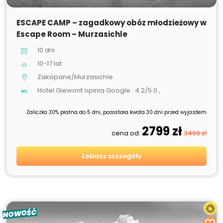
SPRZEDANE
ESCAPE CAMP – zagadkowy obóz młodzieżowy w
Escape Room – Murzasichle
10 dni
10-17 lat
Zakopane/Murzasichle
Hotel Giewont opinia Google : 4.2/5.0 ,
Zaliczka 30% płatna do 5 dni, pozostała kwota 30 dni przed wyjazdem
2799 zł
cena od:
3499 zł
Zobacz szczegóły
NOWOŚĆ