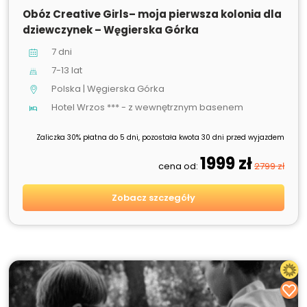
SPRZEDANE
Obóz Creative Girls– moja pierwsza kolonia dla
dziewczynek – Węgierska Górka
7 dni
7-13 lat
Polska | Węgierska Górka
Hotel Wrzos *** - z wewnętrznym basenem
Zaliczka 30% płatna do 5 dni, pozostała kwota 30 dni przed wyjazdem
1999 zł
cena od:
2799 zł
Zobacz szczegóły