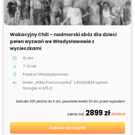
SPRZEDANE
Wakacyjny Chill – nadmorski obóz dla dzieci
pełen wyzwań we Władysławowie z
wycieczkami
10 dni
7-12 lat
Polska | Władysławowo
Hotel ,,Willa Pomorzanka" z BASENEM opinia
Google:4.4/5.0
Zaliczka 30% płatna do 5 dni, pozostała kwota 30 dni przed wyjazdem
2899 zł
cena od:
3049 zł
Zobacz szczegóły