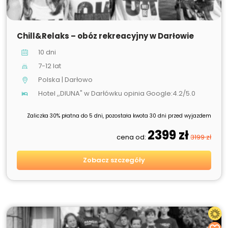
SPRZEDANE
Chill&Relaks – obóz rekreacyjny w Darłowie
10 dni
7-12 lat
Polska | Darłowo
Hotel ,,DIUNA" w Darłówku opinia Google:4.2/5.0
Zaliczka 30% płatna do 5 dni, pozostała kwota 30 dni przed wyjazdem
2399 zł
cena od:
3199 zł
Zobacz szczegóły