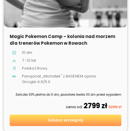
SPRZEDANE
Magic Pokemon Camp – kolonia nad morzem
dla trenerów Pokemon w Rowach
10 dni
7 -12 lat
Polska | Rowy
Pensjonat ,,Michałek" z BASENEM opinia
Google:4.6/5.0
Zaliczka 30% płatna do 5 dni, pozostała kwota 30 dni przed wyjazdem
2799 zł
cena od:
3299 zł
Zobacz szczegóły