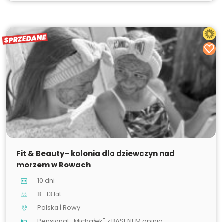
SPRZEDANE
SPRZEDANE
Fit & Beauty– kolonia dla dziewczyn nad
morzem w Rowach
10 dni
8 -13 lat
Polska | Rowy
Pensjonat ,,Michałek" z BASENEM opinia