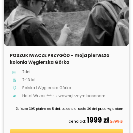
SPRZEDANE
POSZUKIWACZE PRZYGÓD – moja pierwsza
kolonia Węgierska Górka
7dni
7-13 lat
Polska | Węgierska Górka
Hotel Wrzos *** - z wewnętrznym basenem
Zaliczka 30% płatna do 5 dni, pozostała kwota 30 dni przed wyjazdem
1999 zł
cena od:
2799 zł