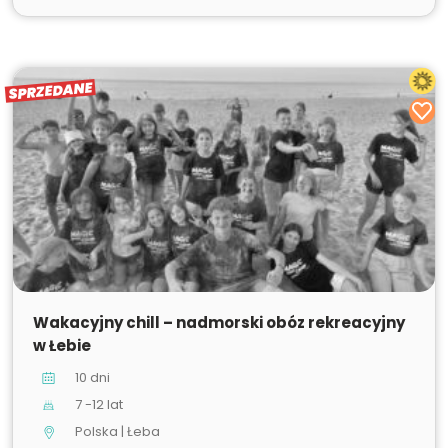
SPRZEDANE
SPRZEDANE
Wakacyjny chill – nadmorski obóz rekreacyjny
w Łebie
10 dni
7 -12 lat
Polska | Łeba