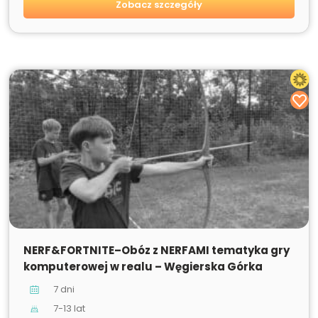
Zobacz szczegóły
SPRZEDANE
NERF&FORTNITE–Obóz z NERFAMI tematyka gry
komputerowej w realu – Węgierska Górka
7 dni
7-13 lat