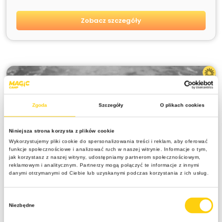
Zobacz szczegóły
Zgoda
Szczegóły
O plikach cookies
Niniejsza strona korzysta z plików cookie
Wykorzystujemy pliki cookie do spersonalizowania treści i reklam, aby oferować
funkcje społecznościowe i analizować ruch w naszej witrynie. Informacje o tym,
jak korzystasz z naszej witryny, udostępniamy partnerom społecznościowym,
reklamowym i analitycznym. Partnerzy mogą połączyć te informacje z innymi
danymi otrzymanymi od Ciebie lub uzyskanymi podczas korzystania z ich usług.
SPRZEDANE
SWIM CAMP – obóz pływacki Bukowina
Wybór
Tatrzańska
Niezbędne
zgody
10 dni / 9 dni