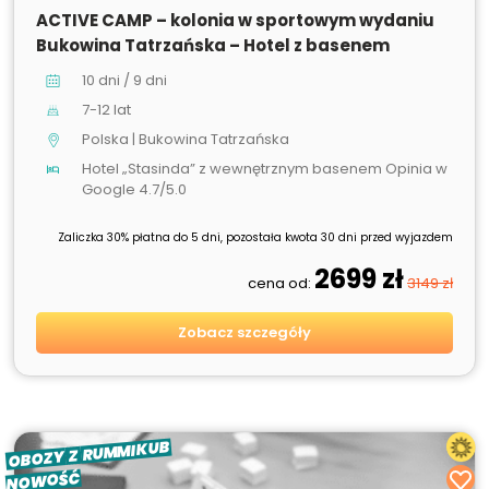
SPRZEDANE
ACTIVE CAMP – kolonia w sportowym wydaniu
Bukowina Tatrzańska – Hotel z basenem
10 dni / 9 dni
7-12 lat
Polska | Bukowina Tatrzańska
Hotel „Stasinda” z wewnętrznym basenem Opinia w
Google 4.7/5.0
Zaliczka 30% płatna do 5 dni, pozostała kwota 30 dni przed wyjazdem
2699 zł
cena od:
3149 zł
Zobacz szczegóły
RUMMIKUB
Z
OBOZY
NOWOŚĆ