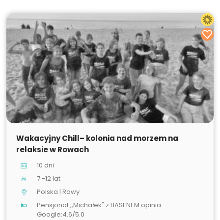
SPRZEDANE
Wakacyjny Chill– kolonia nad morzem na
relaksie w Rowach
10 dni
7 -12 lat
Polska | Rowy
Pensjonat ,,Michałek" z BASENEM opinia
Google:4.6/5.0