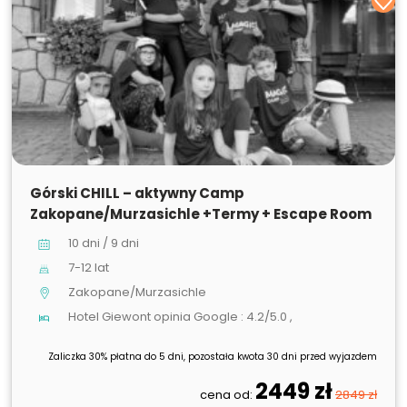
SPRZEDANE
Górski CHILL – aktywny Camp
Zakopane/Murzasichle +Termy + Escape Room
10 dni / 9 dni
7-12 lat
Zakopane/Murzasichle
Hotel Giewont opinia Google : 4.2/5.0 ,
Zaliczka 30% płatna do 5 dni, pozostała kwota 30 dni przed wyjazdem
2449 zł
cena od:
2849 zł