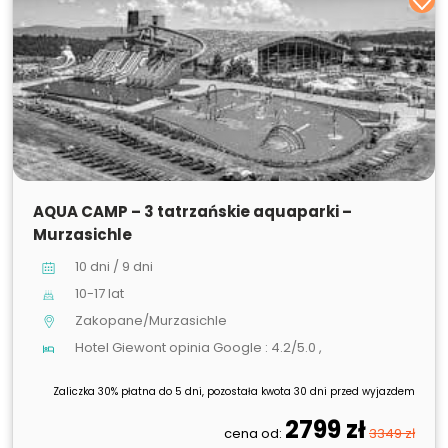
SPRZEDANE
AQUA CAMP – 3 tatrzańskie aquaparki –
Murzasichle
10 dni / 9 dni
10-17 lat
Zakopane/Murzasichle
Hotel Giewont opinia Google : 4.2/5.0 ,
Zaliczka 30% płatna do 5 dni, pozostała kwota 30 dni przed wyjazdem
2799 zł
cena od:
3349 zł