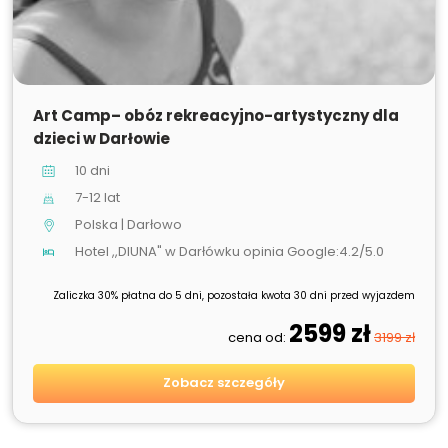
SPRZEDANE
Art Camp– obóz rekreacyjno-artystyczny dla
dzieci w Darłowie
10 dni
7-12 lat
Polska | Darłowo
Hotel ,,DIUNA" w Darłówku opinia Google:4.2/5.0
Zaliczka 30% płatna do 5 dni, pozostała kwota 30 dni przed wyjazdem
2599 zł
cena od:
3199 zł
Zobacz szczegóły