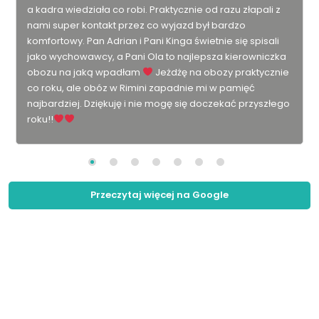
a kadra wiedziała co robi. Praktycznie od razu złapali z
nami super kontakt przez co wyjazd był bardzo
komfortowy. Pan Adrian i Pani Kinga świetnie się spisali
jako wychowawcy, a Pani Ola to najlepsza kierowniczka
obozu na jaką wpadłam
Jeżdżę na obozy praktycznie
co roku, ale obóz w Rimini zapadnie mi w pamięć
najbardziej. Dziękuję i nie mogę się doczekać przyszłego
roku!!
Przeczytaj więcej na Google