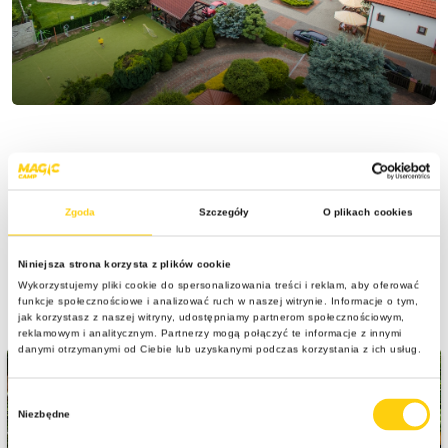
Wycieczki w programie
Zgoda
Szczegóły
O plikach cookies
Adventure Park
Niniejsza strona korzysta z plików cookie
Wykorzystujemy pliki cookie do spersonalizowania treści i reklam, aby oferować
niezwykły park z mnóstwem atrakcji i niespodzianek - to będzie
funkcje społecznościowe i analizować ruch w naszej witrynie. Informacje o tym,
jak korzystasz z naszej witryny, udostępniamy partnerom społecznościowym,
prawdziwa dawka adrenaliny
reklamowym i analitycznym. Partnerzy mogą połączyć te informacje z innymi
danymi otrzymanymi od Ciebie lub uzyskanymi podczas korzystania z ich usług.
Wybór
Niezbędne
zgody