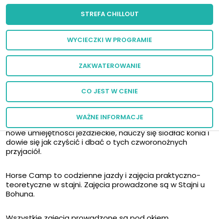
STREFA CHILLOUT
Nasz Horse Camp to idealna propozycja zarówno dla
tych, którzy już są zakochani w koniach jak i dla tych,
WYCIECZKI W PROGRAMIE
którzy marzą, aby pierwszy raz wskoczyć na siodło.
ZAKWATEROWANIE
Być może ta wakacyjna przygoda przerodzi się w
prawdziwą pasję i przyjaźń z tymi niezwykłymi
zwierzętami.
CO JEST W CENIE
Już tego lata przekonasz się, że jazda konna to coś
WAŻNE INFORMACJE
więcej niż sport. Pod okiem instruktorów każdy zdobędzie
nowe umiejętności jeździeckie, nauczy się siodłać konia i
dowie się jak czyścić i dbać o tych czworonożnych
przyjaciół.
Horse Camp to codzienne jazdy i zajęcia praktyczno-
teoretyczne w stajni. Zajęcia prowadzone są w Stajni u
Bohuna.
Wszystkie zajęcia prowadzone są pod okiem