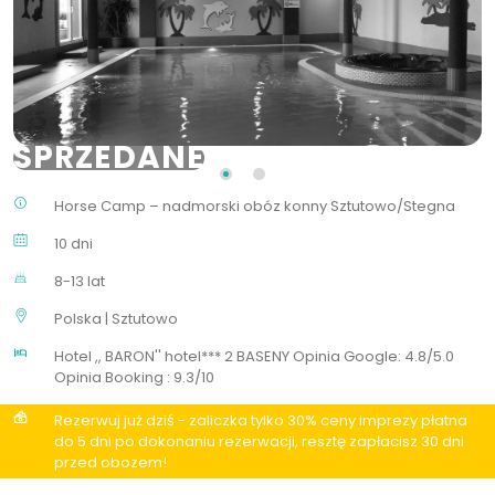
SPRZEDANE
Horse Camp – nadmorski obóz konny Sztutowo/Stegna
10 dni
8-13 lat
Polska | Sztutowo
Hotel ,, BARON'' hotel*** 2 BASENY Opinia Google: 4.8/5.0
Opinia Booking : 9.3/10
Rezerwuj już dziś - zaliczka tylko 30% ceny imprezy płatna
do 5 dni po dokonaniu rezerwacji, resztę zapłacisz 30 dni
przed obozem!