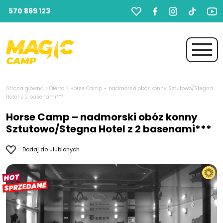
570 869 123
Strona główna
>
Oferta
>
Horse Camp – nadmorski obóz konny Sztutowo/Stegna
Hotel z 2 basenami***
Horse Camp – nadmorski obóz konny
Sztutowo/Stegna Hotel z 2 basenami***
Dodaj do ulubionych
HOT
SPRZEDANE