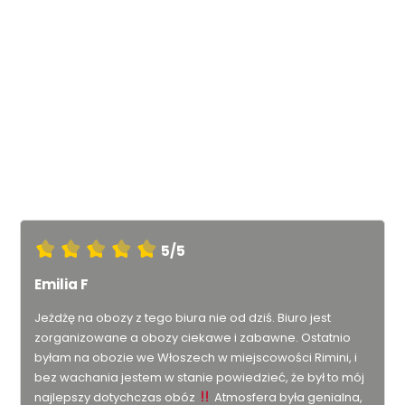
Co mówią nasi klienci
5/5
Emilia F
Jeżdżę na obozy z tego biura nie od dziś. Biuro jest
zorganizowane a obozy ciekawe i zabawne. Ostatnio
byłam na obozie we Włoszech w miejscowości Rimini, i
bez wachania jestem w stanie powiedzieć, że był to mój
najlepszy dotychczas obóz
Atmosfera była genialna,