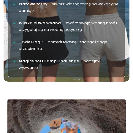
Plażowe torby
– stwórz własną torbę na wakacyjne
pamiątki
Wielka bitwa wodna
– stwórz swoją wodną broń i
przygotuj się na wodną potyczkę
„Dwie Flagi”
– obmyśl taktykę i zdobądź flagę
przeciwnika
MagicSportCamp Challenge
– podejmij
wyzwanie