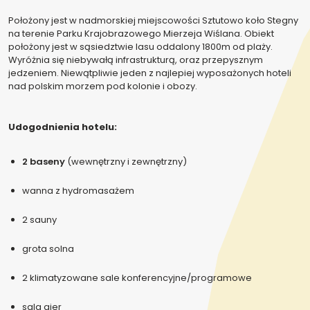
Położony jest w nadmorskiej miejscowości Sztutowo koło Stegny
na terenie Parku Krajobrazowego Mierzeja Wiślana. Obiekt
położony jest w sąsiedztwie lasu oddalony 1800m od plaży.
Wyróżnia się niebywałą infrastrukturą, oraz przepysznym
jedzeniem. Niewątpliwie jeden z najlepiej wyposażonych hoteli
nad polskim morzem pod kolonie i obozy.
Udogodnienia hotelu:
2 baseny
(wewnętrzny i zewnętrzny)
wanna z hydromasażem
2 sauny
grota solna
2 klimatyzowane sale konferencyjne/programowe
sala gier