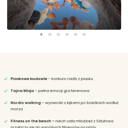
Piaskowe budowle
– konkurs rzeźb z piasku
Tajna Misja
– pełna emocji gra terenowa
Nordic walking
– wycieczki z kijkami po ścieżkach wzdłuż
morza
Fitness on the beach –
niech cała młodzież z Sztutowa
przyłączy się do wspólnych fitnessów na plaży