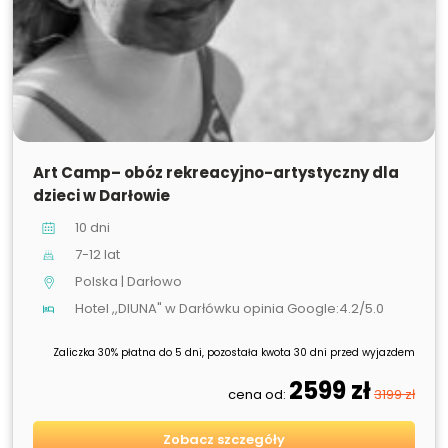
SPRZEDANE
Art Camp– obóz rekreacyjno-artystyczny dla
dzieci w Darłowie
10 dni
7-12 lat
Polska | Darłowo
Hotel ,,DIUNA" w Darłówku opinia Google:4.2/5.0
Zaliczka 30% płatna do 5 dni, pozostała kwota 30 dni przed wyjazdem
2599 zł
cena od:
3199 zł
Zobacz szczegóły