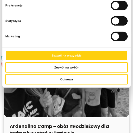
Preferencje
2699 zł
cena od:
3199 zł
Statystyka
Zobacz szczegóły
Marketing
Zezwól na wszystkie
NOWOŚĆ
SPRZEDANE
Zezwól na wybór
Odmowa
SPRZEDANE
Ardenalina Camp – obóz młodzieżowy dla