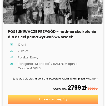
SPRZEDANE
POSZUKIWACZE PRZYGÓD – nadmorska kolonia
dla dzieci pełna wyzwań w Rowach
10 dni
7-12 lat
Polska | Rowy
Pensjonat ,,Michałek" z BASENEM opinia
Google:4.6/5.0
Zaliczka 30% płatna do 5 dni, pozostała kwota 30 dni przed wyjazdem
2799 zł
cena od:
3299 zł
Zobacz szczegóły