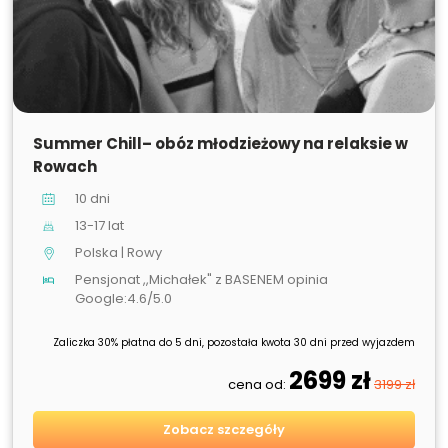
SPRZEDANE
Summer Chill– obóz młodzieżowy na relaksie w
Rowach
10 dni
13-17 lat
Polska | Rowy
Pensjonat ,,Michałek" z BASENEM opinia
Google:4.6/5.0
Zaliczka 30% płatna do 5 dni, pozostała kwota 30 dni przed wyjazdem
2699 zł
cena od:
3199 zł
Zobacz szczegóły