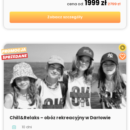
1999 zł
cena od:
2799 zł
Zobacz szczegóły
PROMOCJA
SPRZEDANE
SPRZEDANE
Chill&Relaks – obóz rekreacyjny w Darłowie
10 dni