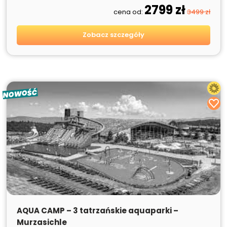
2799 zł
cena od:
3499 zł
Zobacz szczegóły
NOWOŚĆ
SPRZEDANE
AQUA CAMP – 3 tatrzańskie aquaparki –
Murzasichle