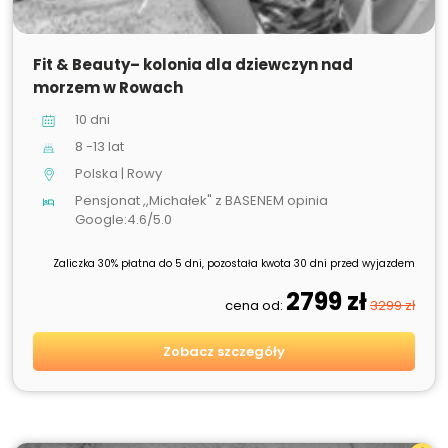
SPRZEDANE
Fit & Beauty– kolonia dla dziewczyn nad
morzem w Rowach
10 dni
8 -13 lat
Polska | Rowy
Pensjonat ,,Michałek" z BASENEM opinia
Google:4.6/5.0
Zaliczka 30% płatna do 5 dni, pozostała kwota 30 dni przed wyjazdem
2799 zł
cena od:
3299 zł
Zobacz szczegóły