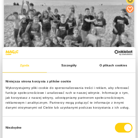
Zgoda
Szczegóły
O plikach cookies
SPRZEDANE
Wakacyjny Chill– kolonia nad morzem na
relaksie w Rowach
Niniejsza strona korzysta z plików cookie
Wykorzystujemy pliki cookie do spersonalizowania treści i reklam, aby oferować
10 dni
funkcje społecznościowe i analizować ruch w naszej witrynie. Informacje o tym,
jak korzystasz z naszej witryny, udostępniamy partnerom społecznościowym,
7 -12 lat
reklamowym i analitycznym. Partnerzy mogą połączyć te informacje z innymi
Polska | Rowy
danymi otrzymanymi od Ciebie lub uzyskanymi podczas korzystania z ich usług.
Pensjonat ,,Michałek" z BASENEM opinia
Google:4.6/5.0
Wybór
Niezbędne
zgody
Zaliczka 30% płatna do 5 dni, pozostała kwota 30 dni przed wyjazdem