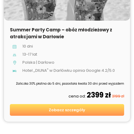
SPRZEDANE
Summer Party Camp – obóz młodzieżowy z
atrakcjami w Darłowie
10 dni
13-17 lat
Polska | Darłowo
Hotel ,,DIUNA" w Darłówku opinia Google:4.2/5.0
Zaliczka 30% płatna do 5 dni, pozostała kwota 30 dni przed wyjazdem
2399 zł
cena od:
3199 zł
Zobacz szczegóły