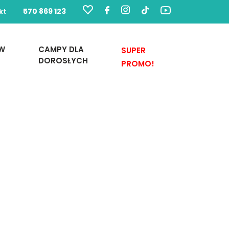
570 869 123
kt
ÓW
CAMPY DLA
SUPER
DOROSŁYCH
PROMO!