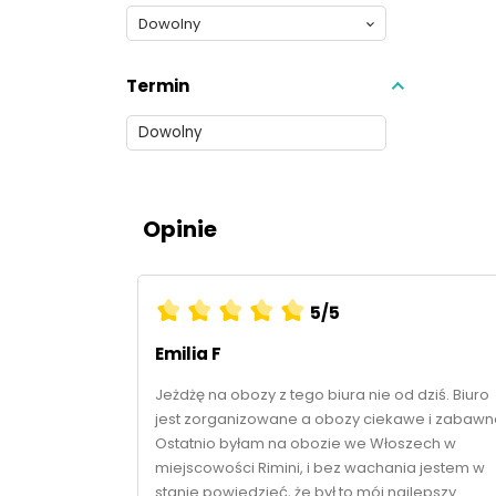
Termin
Opinie
5/5
Emilia F
 Duży plus za
Jeżdżę na obozy z tego biura nie od dziś. Biuro
grupie
jest zorganizowane a obozy ciekawe i zabawn
rmalnie
Ostatnio byłam na obozie we Włoszech w
onalenia.
miejscowości Rimini, i bez wachania jestem w
e zjazdy były
stanie powiedzieć, że był to mój najlepszy