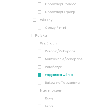
Chorwacja Podaca
Chorwacja Trpanji
Włochy
Obozy Rimini
Polska
W górach
Poronin/Zakopane
Murzasichle/Zakopane
Polańczyk
Węgierska Górka
Bukowina Tatrzańska
Nad morzem
Rowy
Łeba