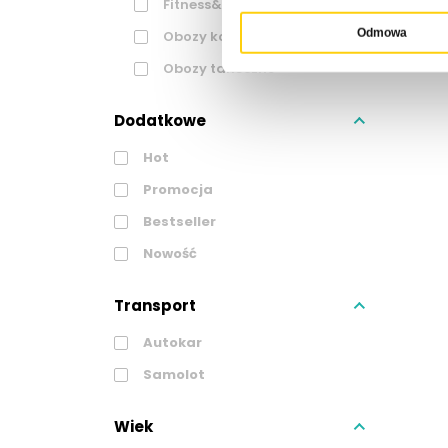
Fitness&Beauty
Odmowa
Obozy konne
Obozy taneczne
Dodatkowe
Hot
Promocja
Bestseller
Nowość
Transport
Autokar
Samolot
Wiek