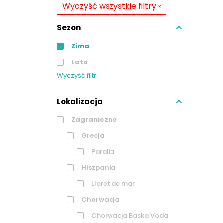
ₓ
Wyczyść wszystkie filtry
Sezon
Zima
Lato
Wyczyść filtr
Lokalizacja
Zagraniczne
Grecja
Paralia
Hiszpania
Lloret de mar
Chorwacja
Chorwacja Baska Voda