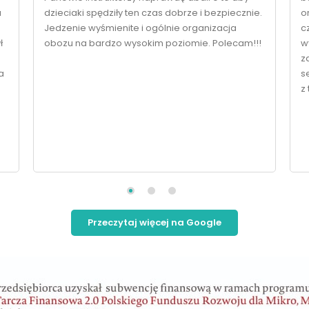
a
dzieciaki spędziły ten czas dobrze i bezpiecznie.
o
Jedzenie wyśmienite i ogólnie organizacja
c
ł
obozu na bardzo wysokim poziomie. Polecam!!!
w
z
a
s
z
Przeczytaj więcej na Google