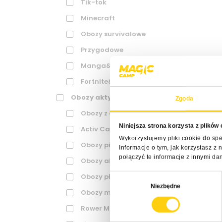
Tik-tok
Minecraft
Obozy survivalowe
Przygodowe
Manga&Anime
Fortnite&Nerf
Obozy aktywne
Zgoda
Obozy z adrenaliną
Niniejsza strona korzysta z plików
Activ Camp
Wykorzystujemy pliki cookie do spe
Obozy piłkarskie
Informacje o tym, jak korzystasz 
połączyć te informacje z innymi da
Obozy akrobatyczne
Obozy pływackie
Wybór
Niezbędne
zgody
Obozy multisport
Rower MTB