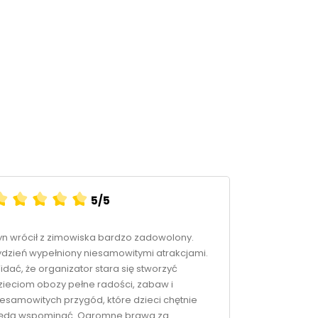
5/5
Łukasz Ma
yn wrócił z zimowiska bardzo zadowolony.
ydzień wypełniony niesamowitymi atrakcjami.
Obóz w Rimini
idać, że organizator stara się stworzyć
Natalka i Ka
zieciom obozy pełne radości, zabaw i
iesamowitych przygód, które dzieci chętnie
ędą wspominać. Ogromne brawa za