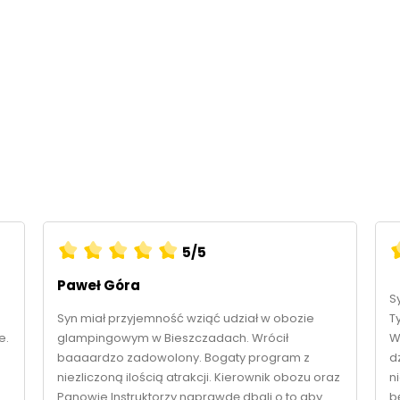
5/5
Paweł Góra
S
Syn miał przyjemność wziąć udział w obozie
T
e.
glampingowym w Bieszczadach. Wrócił
W
baaaardzo zadowolony. Bogaty program z
d
niezliczoną ilością atrakcji. Kierownik obozu oraz
n
Panowie Instruktorzy naprawdę dbali o to aby
b