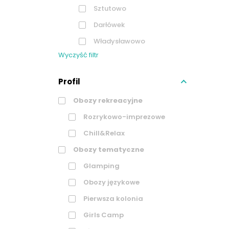
Sztutowo
Darłówek
Władysławowo
Wyczyść filtr
Profil
Obozy rekreacyjne
Rozrykowo-imprezowe
Chill&Relax
Obozy tematyczne
Glamping
Obozy językowe
Pierwsza kolonia
Girls Camp