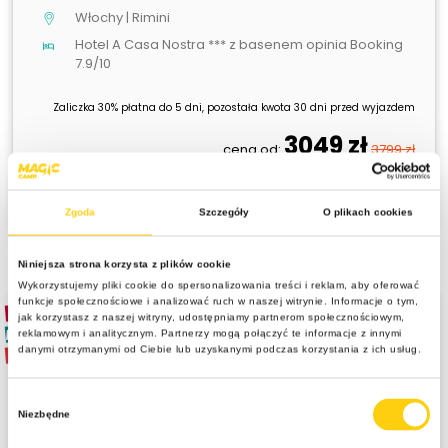
Włochy | Rimini
Hotel A Casa Nostra *** z basenem opinia Booking
7.9/10
Zaliczka 30% płatna do 5 dni, pozostała kwota 30 dni przed wyjazdem
3049 zł
cena od:
3799 zł
Zobacz szczegóły
Zgoda
Szczegóły
O plikach cookies
Niniejsza strona korzysta z plików cookie
Wykorzystujemy pliki cookie do spersonalizowania treści i reklam, aby oferować
funkcje społecznościowe i analizować ruch w naszej witrynie. Informacje o tym,
HOT
jak korzystasz z naszej witryny, udostępniamy partnerom społecznościowym,
NOWOŚĆ
reklamowym i analitycznym. Partnerzy mogą połączyć te informacje z innymi
SPRZEDANE
danymi otrzymanymi od Ciebie lub uzyskanymi podczas korzystania z ich usług.
Wybór
Niezbędne
zgody