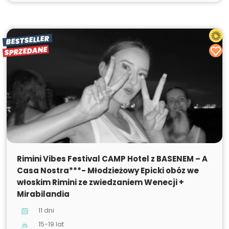
BESTSELLER
SPRZEDANE
SPRZEDANE
Rimini Vibes Festival CAMP Hotel z BASENEM – A
Casa Nostra***- Młodzieżowy Epicki obóz we
włoskim Rimini ze zwiedzaniem Wenecji +
Mirabilandia
11 dni
15-19 lat