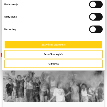
Preferencje
Zaliczka 30% płatna do 5 dni, pozostała kwota 30 dni przed wyjazdem
2899 zł
cena od:
3049 zł
Statystyka
Zobacz szczegóły
Marketing
Zezwól na wszystkie
SPRZEDANE
Zezwól na wybór
Odmowa
SPRZEDANE