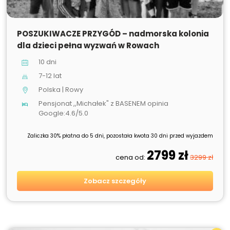
SPRZEDANE
POSZUKIWACZE PRZYGÓD – nadmorska kolonia
dla dzieci pełna wyzwań w Rowach
10 dni
7-12 lat
Polska | Rowy
Pensjonat ,,Michałek" z BASENEM opinia
Google:4.6/5.0
Zaliczka 30% płatna do 5 dni, pozostała kwota 30 dni przed wyjazdem
2799 zł
cena od:
3299 zł
Zobacz szczegóły