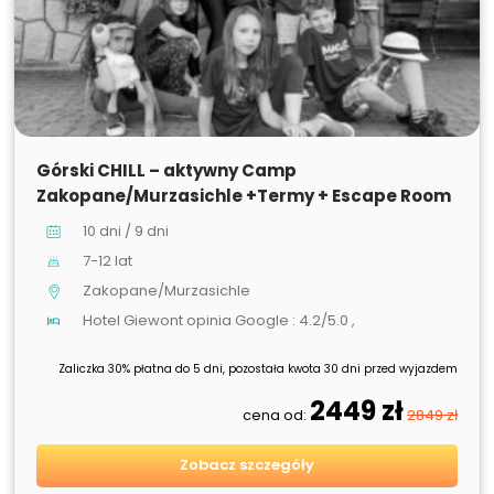
SPRZEDANE
Górski CHILL – aktywny Camp
Zakopane/Murzasichle +Termy + Escape Room
10 dni / 9 dni
7-12 lat
Zakopane/Murzasichle
Hotel Giewont opinia Google : 4.2/5.0 ,
Zaliczka 30% płatna do 5 dni, pozostała kwota 30 dni przed wyjazdem
2449 zł
cena od:
2849 zł
Zobacz szczegóły