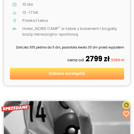
10 dni
13 -17 lat
Polska | Łeba
Hotel ,,NORD CAMP'' w Łebie z basenem i bogatą
bazą rekreacyjno-sportową
Zaliczka 30% płatna do 5 dni, pozostała kwota 30 dni przed wyjazdem
2799 zł
cena od:
3399 zł
Zobacz szczegóły
SPRZEDANE