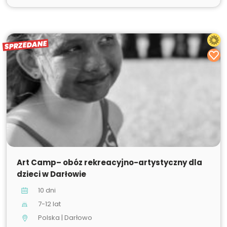
SPRZEDANE
SPRZEDANE
Art Camp– obóz rekreacyjno-artystyczny dla
dzieci w Darłowie
10 dni
7-12 lat
Polska | Darłowo