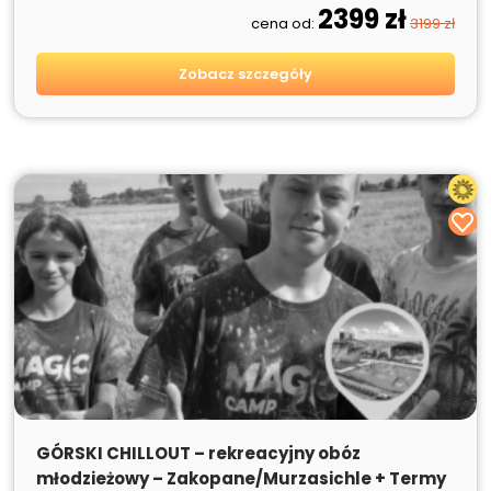
2399 zł
cena od:
3199 zł
Zobacz szczegóły
SPRZEDANE
GÓRSKI CHILLOUT – rekreacyjny obóz
młodzieżowy – Zakopane/Murzasichle + Termy