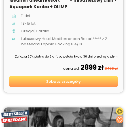
Mediterranean Resort**** – młodzieżowy chill +
Aquapark Kariba + OLIMP
11 dni
13-15 lat
Grecja | Paralia
Luksusowy Hotel Mediterranean Resort***** z 2
basenami I opinia Booking 8.4/10
Zaliczka 30% płatna do 5 dni, pozostała kwota 30 dni przed wyjazdem
2899 zł
cena od:
3499 zł
Zobacz szczegóły
BESTSELLER
SPRZEDANE