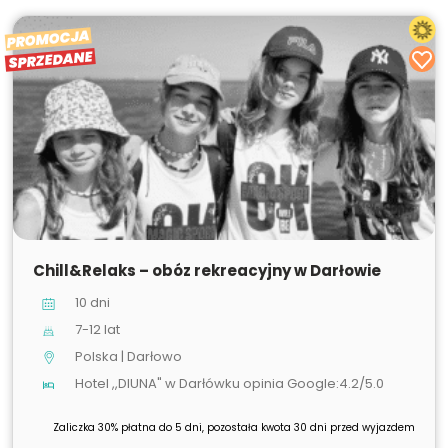
PROMOCJA
SPRZEDANE
SPRZEDANE
Chill&Relaks – obóz rekreacyjny w Darłowie
10 dni
7-12 lat
Polska | Darłowo
Hotel ,,DIUNA" w Darłówku opinia Google:4.2/5.0
Zaliczka 30% płatna do 5 dni, pozostała kwota 30 dni przed wyjazdem