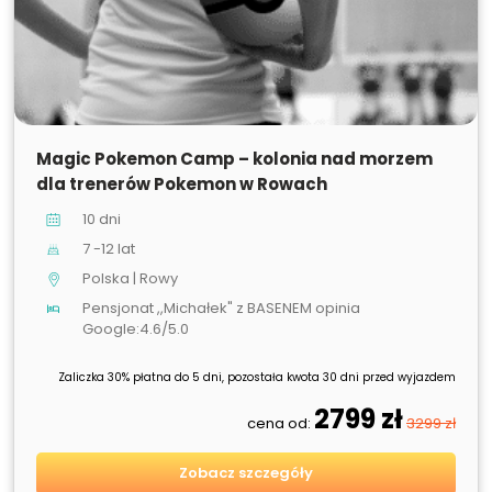
SPRZEDANE
Magic Pokemon Camp – kolonia nad morzem
dla trenerów Pokemon w Rowach
10 dni
7 -12 lat
Polska | Rowy
Pensjonat ,,Michałek" z BASENEM opinia
Google:4.6/5.0
Zaliczka 30% płatna do 5 dni, pozostała kwota 30 dni przed wyjazdem
2799 zł
cena od:
3299 zł
Zobacz szczegóły