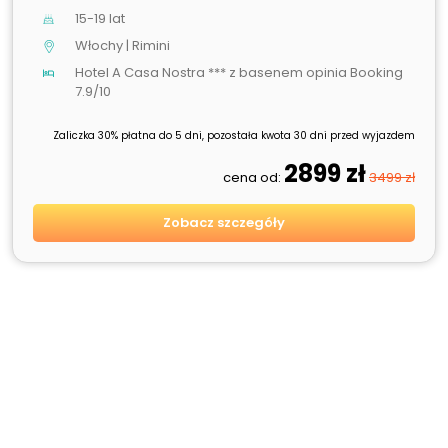
15-19 lat
Włochy | Rimini
Hotel A Casa Nostra *** z basenem opinia Booking
7.9/10
Zaliczka 30% płatna do 5 dni, pozostała kwota 30 dni przed wyjazdem
2899 zł
cena od:
3499 zł
Zobacz szczegóły
HOT
NOWOŚĆ
SPRZEDANE