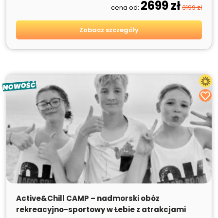
2699 zł
cena od:
3199 zł
Zobacz szczegóły
NOWOŚĆ
SPRZEDANE
Active&Chill CAMP – nadmorski obóz
rekreacyjno-sportowy w Łebie z atrakcjami