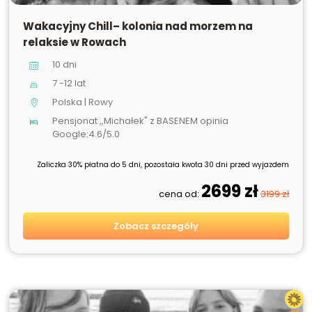
SPRZEDANE
Wakacyjny Chill– kolonia nad morzem na
relaksie w Rowach
10 dni
7 -12 lat
Polska | Rowy
Pensjonat ,,Michałek" z BASENEM opinia
Google:4.6/5.0
Zaliczka 30% płatna do 5 dni, pozostała kwota 30 dni przed wyjazdem
2699 zł
cena od:
3199 zł
Zobacz szczegóły