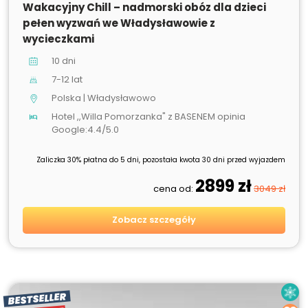
Wakacyjny Chill – nadmorski obóz dla dzieci
pełen wyzwań we Władysławowie z
wycieczkami
10 dni
7-12 lat
Polska | Władysławowo
Hotel ,,Willa Pomorzanka" z BASENEM opinia
Google:4.4/5.0
Zaliczka 30% płatna do 5 dni, pozostała kwota 30 dni przed wyjazdem
2899 zł
cena od:
3049 zł
Zobacz szczegóły
BESTSELLER