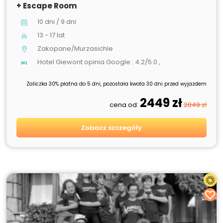
+ Escape Room
10 dni / 9 dni
13 - 17 lat
Zakopane/Murzasichle
Hotel Giewont opinia Google : 4.2/5.0 ,
Zaliczka 30% płatna do 5 dni, pozostała kwota 30 dni przed wyjazdem
2449 zł
cena od:
2849 zł
Zobacz szczegóły