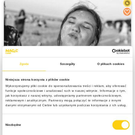
Zgoda
Szczegóły
O plikach cookies
SPRZEDANE
SUMMER PARTY ZONE – młodzieżowy obóz w
Niniejsza strona korzysta z plików cookie
imprezowym wydaniu z wycieczkami –
Wykorzystujemy pliki cookie do spersonalizowania treści i reklam, aby oferować
Władysławowo
funkcje społecznościowe i analizować ruch w naszej witrynie. Informacje o tym,
jak korzystasz z naszej witryny, udostępniamy partnerom społecznościowym,
10 dni
reklamowym i analitycznym. Partnerzy mogą połączyć te informacje z innymi
danymi otrzymanymi od Ciebie lub uzyskanymi podczas korzystania z ich usług.
13-17 lat
Polska | Władysławowo
Wybór
Hotel ,,Willa Pomorzanka" z BASENEM opinia
Niezbędne
zgody
Google:4.4/5.0