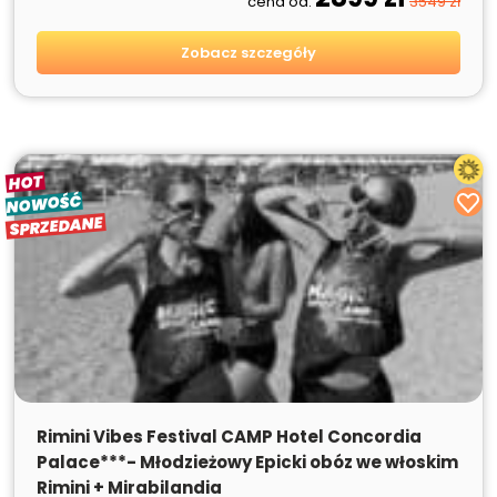
cena od:
3549 zł
Zobacz szczegóły
HOT
NOWOŚĆ
SPRZEDANE
SPRZEDANE
Rimini Vibes Festival CAMP Hotel Concordia
Palace***- Młodzieżowy Epicki obóz we włoskim
Rimini + Mirabilandia