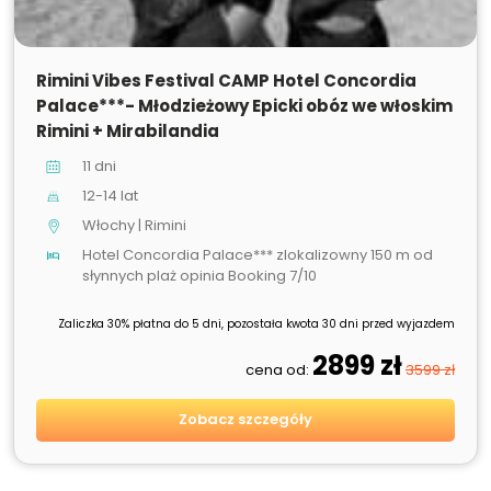
SPRZEDANE
Rimini Vibes Festival CAMP Hotel Concordia
Palace***- Młodzieżowy Epicki obóz we włoskim
Rimini + Mirabilandia
11 dni
12-14 lat
Włochy | Rimini
Hotel Concordia Palace*** zlokalizowny 150 m od
słynnych plaż opinia Booking 7/10
Zaliczka 30% płatna do 5 dni, pozostała kwota 30 dni przed wyjazdem
2899 zł
cena od:
3599 zł
Zobacz szczegóły