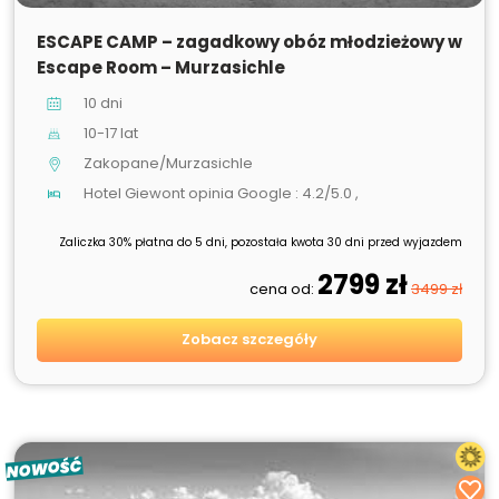
SPRZEDANE
ESCAPE CAMP – zagadkowy obóz młodzieżowy w
Escape Room – Murzasichle
10 dni
10-17 lat
Zakopane/Murzasichle
Hotel Giewont opinia Google : 4.2/5.0 ,
Zaliczka 30% płatna do 5 dni, pozostała kwota 30 dni przed wyjazdem
2799 zł
cena od:
3499 zł
Zobacz szczegóły
NOWOŚĆ