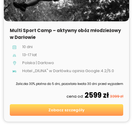
SPRZEDANE
Multi Sport Camp – aktywny obóz młodzieżowy
w Darłowie
10 dni
13-17 lat
Polska | Darłowo
Hotel ,,DIUNA" w Darłówku opinia Google:4.2/5.0
Zaliczka 30% płatna do 5 dni, pozostała kwota 30 dni przed wyjazdem
2599 zł
cena od:
3399 zł
Zobacz szczegóły