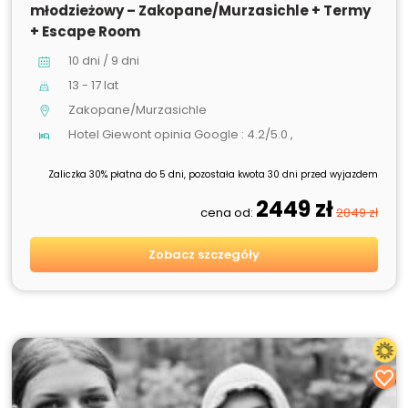
młodzieżowy – Zakopane/Murzasichle + Termy
+ Escape Room
10 dni / 9 dni
13 - 17 lat
Zakopane/Murzasichle
Hotel Giewont opinia Google : 4.2/5.0 ,
Zaliczka 30% płatna do 5 dni, pozostała kwota 30 dni przed wyjazdem
2449 zł
cena od:
2849 zł
Zobacz szczegóły