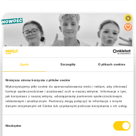
NOWOŚĆ
Zgoda
Szczegóły
O plikach cookies
Niniejsza strona korzysta z plików cookie
SPRZEDANE
Wykorzystujemy pliki cookie do spersonalizowania treści i reklam, aby oferować
Active&Chill CAMP – nadmorski obóz
funkcje społecznościowe i analizować ruch w naszej witrynie. Informacje o tym,
jak korzystasz z naszej witryny, udostępniamy partnerom społecznościowym,
rekreacyjno-sportowy w Łebie z atrakcjami
reklamowym i analitycznym. Partnerzy mogą połączyć te informacje z innymi
danymi otrzymanymi od Ciebie lub uzyskanymi podczas korzystania z ich usług.
10 dni
13 -17 lat
Wybór
Polska | Łeba
Niezbędne
zgody
Hotel ,,NORD CAMP'' w Łebie z basenem i bogatą