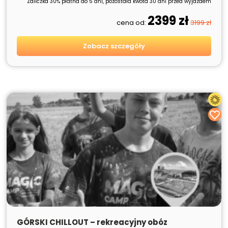
Zaliczka 30% płatna do 5 dni, pozostała kwota 30 dni przed wyjazdem
2399 zł
cena od:
3199 zł
Zobacz szczegóły
SPRZEDANE
GÓRSKI CHILLOUT – rekreacyjny obóz