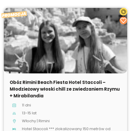
PROMOCJA
SPRZEDANE
Obóz Rimini Beach Fiesta Hotel Staccoli –
Młodzieżowy włoski chill ze zwiedzaniem Rzymu
+ Mirabilandia
11 dni
13-15 lat
Włochy | Rimini
Hotel Staccoli *** zlokalizowany 150 metrów od