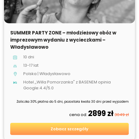
SPRZEDANE
SUMMER PARTY ZONE – młodzieżowy obóz w
imprezowym wydaniu z wycieczkami –
Władysławowo
10 dni
13-17 lat
Polska | Władysławowo
Hotel ,,Willa Pomorzanka" z BASENEM opinia
Google:4.4/5.0
Zaliczka 30% płatna do 5 dni, pozostała kwota 30 dni przed wyjazdem
2899 zł
cena od:
3049 zł
Zobacz szczegóły