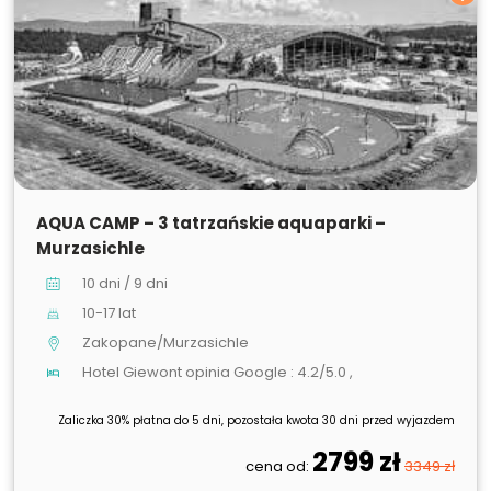
SPRZEDANE
AQUA CAMP – 3 tatrzańskie aquaparki –
Murzasichle
10 dni / 9 dni
10-17 lat
Zakopane/Murzasichle
Hotel Giewont opinia Google : 4.2/5.0 ,
Zaliczka 30% płatna do 5 dni, pozostała kwota 30 dni przed wyjazdem
2799 zł
cena od:
3349 zł