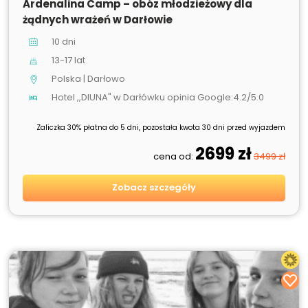
Ardenalina Camp – obóz młodzieżowy dla
żądnych wrażeń w Darłowie
10 dni
13-17 lat
Polska | Darłowo
Hotel ,,DIUNA" w Darłówku opinia Google:4.2/5.0
Zaliczka 30% płatna do 5 dni, pozostała kwota 30 dni przed wyjazdem
2699 zł
cena od:
3499 zł
Zobacz szczegóły