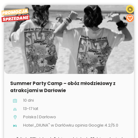
PROMOCJA
SPRZEDANE
SPRZEDANE
Summer Party Camp – obóz młodzieżowy z
atrakcjami w Darłowie
10 dni
13-17 lat
Polska | Darłowo
Hotel ,,DIUNA" w Darłówku opinia Google:4.2/5.0