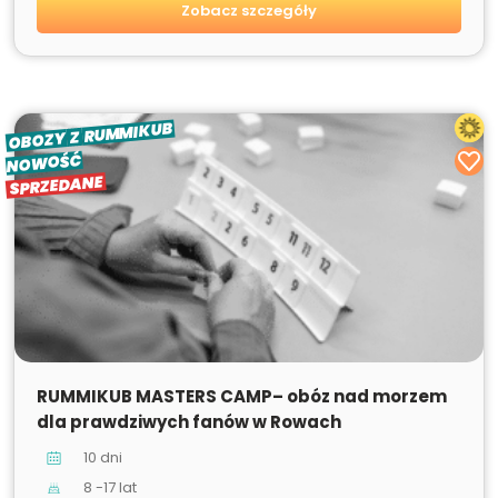
Zobacz szczegóły
RUMMIKUB
Z
OBOZY
NOWOŚĆ
SPRZEDANE
SPRZEDANE
RUMMIKUB MASTERS CAMP– obóz nad morzem
dla prawdziwych fanów w Rowach
10 dni
8 -17 lat