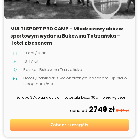
SPRZEDANE
MULTI SPORT PRO CAMP – Młodzieżowy obóz w
sportowym wydaniu Bukowina Tatrzańska –
Hotel z basenem
10 dni / 9 dni
13-17 lat
Polska | Bukowina Tatrzańska
Hotel „Stasinda” z wewnętrznym basenem Opinia w
Google 4.7/5.0
Zaliczka 30% płatna do 5 dni, pozostała kwota 30 dni przed wyjazdem
2749 zł
cena od:
3149 zł
Zobacz szczegóły