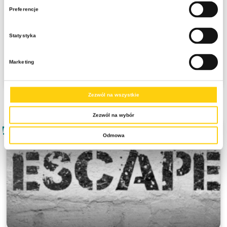
bazą rekreacyjno-sportową
Preferencje
Zaliczka 30% płatna do 5 dni, pozostała kwota 30 dni przed wyjazdem
Statystyka
2799 zł
cena od:
3399 zł
Marketing
Zobacz szczegóły
Zezwól na wszystkie
Zezwól na wybór
NOWOŚĆ
Odmowa