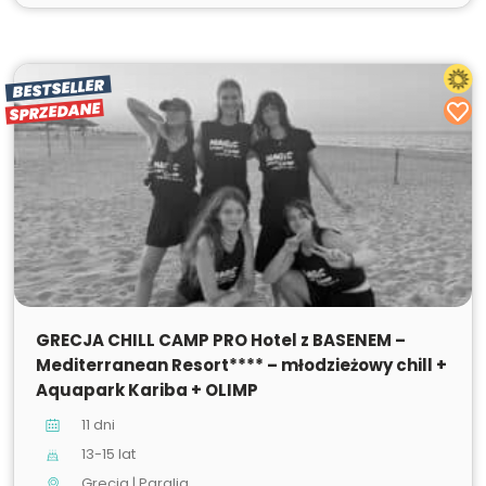
BESTSELLER
SPRZEDANE
SPRZEDANE
GRECJA CHILL CAMP PRO Hotel z BASENEM –
Mediterranean Resort**** – młodzieżowy chill +
Aquapark Kariba + OLIMP
11 dni
13-15 lat
Grecja | Paralia